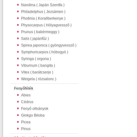
Nandina ( Japán Szentfa )
Philadelphus ( Jezsámen )
Photinia ( Korallberkenye )
Physocarpus ( Hólyagvessző )
Prunus ( babérmeggy )
Salix ( japánfűz )
Spirea japonica ( gyöngyvessző )
Symphoricarpos ( hóbogyó )
Syringa ( orgona )
Viburnum ( bangita )
Vitex ( barátcserje )
Weigela ( rózsalonc )
Fenyőfélék
Abies
Cédrus
Fenyő oltványok
Ginkgo Biloba
Picea
Pinus