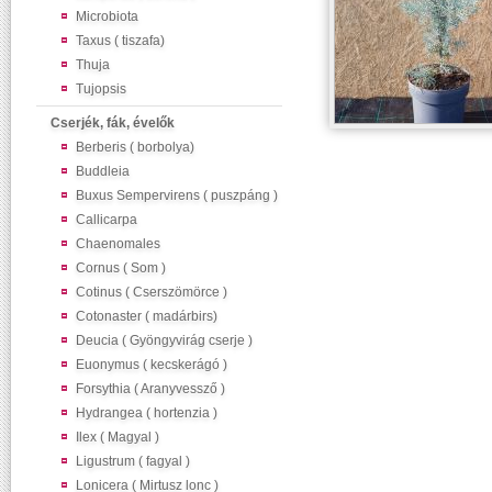
Microbiota
Taxus ( tiszafa)
Thuja
Tujopsis
Cserjék, fák, évelők
Berberis ( borbolya)
Buddleia
Buxus Sempervirens ( puszpáng )
Callicarpa
Chaenomales
Cornus ( Som )
Cotinus ( Cserszömörce )
Cotonaster ( madárbirs)
Deucia ( Gyöngyvirág cserje )
Euonymus ( kecskerágó )
Forsythia ( Aranyvessző )
Hydrangea ( hortenzia )
Ilex ( Magyal )
Ligustrum ( fagyal )
Lonicera ( Mirtusz lonc )