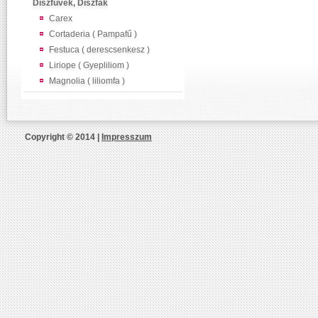
Díszfüvek, Díszfák
Carex
Cortaderia ( Pampafű )
Festuca ( derescsenkesz )
Liriope ( Gyepliliom )
Magnolia ( liliomfa )
Copyright © 2014 |
Impresszum