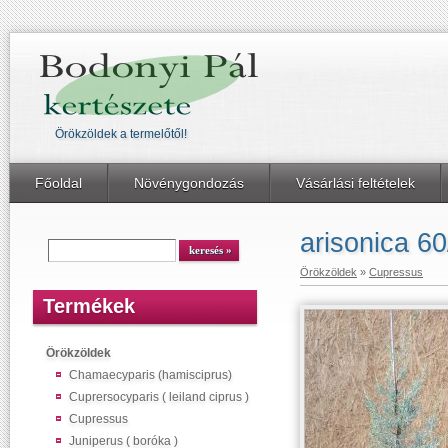
Örökzöldek a termelőtől!
Főoldal
Növénygondozás
Vásárlási feltételek
arisonica 60
Örökzöldek
»
Cupressus
Termékek
Örökzöldek
Chamaecyparis (hamisciprus)
Cuprersocyparis ( leiland ciprus )
Cupressus
Juniperus ( boróka )