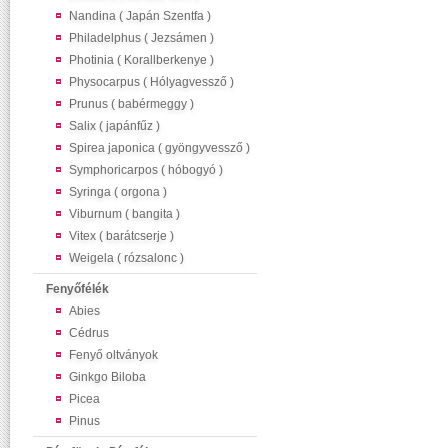
Nandina ( Japán Szentfa )
Philadelphus ( Jezsámen )
Photinia ( Korallberkenye )
Physocarpus ( Hólyagvessző )
Prunus ( babérmeggy )
Salix ( japánfűz )
Spirea japonica ( gyöngyvessző )
Symphoricarpos ( hóbogyó )
Syringa ( orgona )
Viburnum ( bangita )
Vitex ( barátcserje )
Weigela ( rózsalonc )
Fenyőfélék
Abies
Cédrus
Fenyő oltványok
Ginkgo Biloba
Picea
Pinus