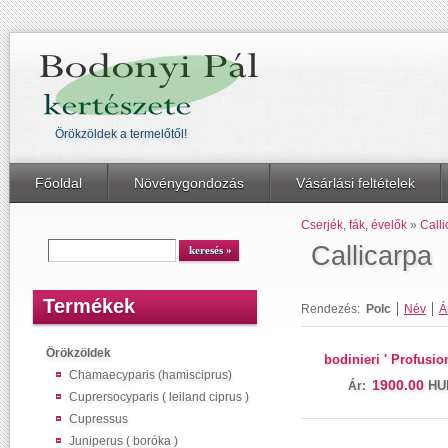
Örökzöldek a termelőtől!
Főoldal
Növénygondozás
Vásárlási feltételek
Cserjék, fák, évelők
»
Calli
Callicarpa
Termékek
Rendezés:
Polc
Név
Á
Örökzöldek
bodinieri ' Profusion
Chamaecyparis (hamisciprus)
1900.00
HU
Ár:
Cuprersocyparis ( leiland ciprus )
Cupressus
Juniperus ( boróka )