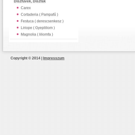
Díszfüvek, Díszfák
Carex
Cortaderia ( Pampafű )
Festuca ( derescsenkesz )
Liriope ( Gyepliliom )
Magnolia ( liliomfa )
Copyright © 2014 |
Impresszum