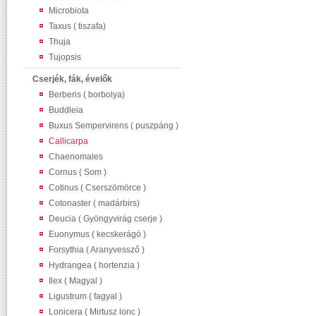
Microbiota
Taxus ( tiszafa)
Thuja
Tujopsis
Cserjék, fák, évelők
Berberis ( borbolya)
Buddleia
Buxus Sempervirens ( puszpáng )
Callicarpa
Chaenomales
Cornus ( Som )
Cotinus ( Cserszömörce )
Cotonaster ( madárbirs)
Deucia ( Gyöngyvirág cserje )
Euonymus ( kecskerágó )
Forsythia ( Aranyvessző )
Hydrangea ( hortenzia )
Ilex ( Magyal )
Ligustrum ( fagyal )
Lonicera ( Mirtusz lonc )